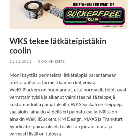
WKS tekee lätkäteipistäkin
coolin
11.11.2011
/
0 COMMENTS
Moni käyttää perinteistä lätkäteippiä parantamaan
otetta pullosta tai merkkaimen kahvoista.
WeKillSuckers on huomannut, että normaalit teipit ovat
verrattain tylsiä ja alkanut valmistaa näitä teippejä
kustomoiduilla painatuksilla. WKS Suckafree -teippejä
saa aluksi ainakin viidellä eri painatuksella. Näitä on
ainakin WeKillSuckers, KM Design, MAXS ja Frankfurt
Syndicate -painatukset. Lisäksi on joitain muita ja
varmasti lisää on tulossa.