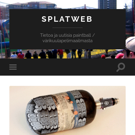
SPLATWEB
Tietoa ja uutisia paintball /
värikuulapelimaailmasta
Toggle
Toggle
search
mobile
field
menu