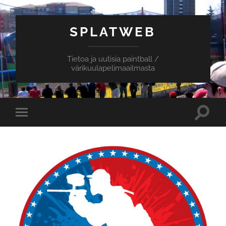
SPLATWEB
Tietoa ja uutisia paintball /
värikuulapelimaailmasta
Toggle
Toggle
search
mobile
field
menu