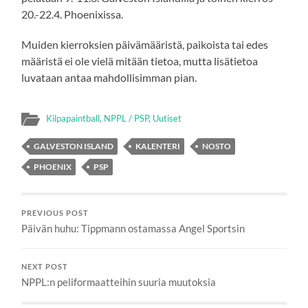
20.-22.4. Phoenixissa.
Muiden kierroksien päivämääristä, paikoista tai edes
määristä ei ole vielä mitään tietoa, mutta lisätietoa
luvataan antaa mahdollisimman pian.
Kilpapaintball
,
NPPL / PSP
,
Uutiset
GALVESTON ISLAND
KALENTERI
NOSTO
PHOENIX
PSP
PREVIOUS POST
Päivän huhu: Tippmann ostamassa Angel Sportsin
NEXT POST
NPPL:n peliformaatteihin suuria muutoksia