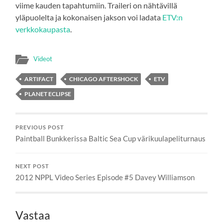
viime kauden tapahtumiin. Traileri on nähtävillä
yläpuolelta ja kokonaisen jakson voi ladata
ETV:n
verkkokaupasta
.
Videot
ARTIFACT
CHICAGO AFTERSHOCK
ETV
PLANET ECLIPSE
PREVIOUS POST
Paintball Bunkkerissa Baltic Sea Cup värikuulapeliturnaus
NEXT POST
2012 NPPL Video Series Episode #5 Davey Williamson
Vastaa