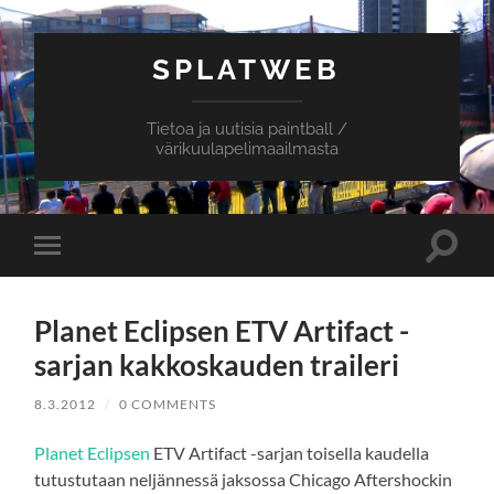
SPLATWEB
Tietoa ja uutisia paintball /
värikuulapelimaailmasta
Toggle
Toggle
search
mobile
field
menu
Planet Eclipsen ETV Artifact -
sarjan kakkoskauden traileri
8.3.2012
/
0 COMMENTS
Planet Eclipsen
ETV Artifact -sarjan toisella kaudella
tutustutaan neljännessä jaksossa Chicago Aftershockin