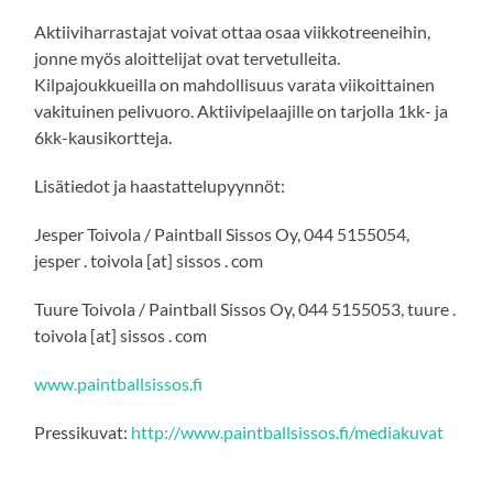
Aktiiviharrastajat voivat ottaa osaa viikkotreeneihin,
jonne myös aloittelijat ovat tervetulleita.
Kilpajoukkueilla on mahdollisuus varata viikoittainen
vakituinen pelivuoro. Aktiivipelaajille on tarjolla 1kk- ja
6kk-kausikortteja.
Lisätiedot ja haastattelupyynnöt:
Jesper Toivola / Paintball Sissos Oy, 044 5155054,
jesper . toivola [at] sissos . com
Tuure Toivola / Paintball Sissos Oy, 044 5155053, tuure .
toivola [at] sissos . com
www.paintballsissos.fi
Pressikuvat:
http://www.paintballsissos.fi/mediakuvat