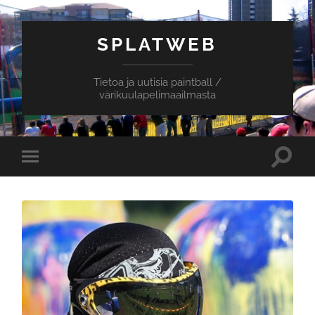
SPLATWEB
Tietoa ja uutisia paintball /
värikuulapelimaailmasta
Toggle
Toggle
search
mobile
field
menu