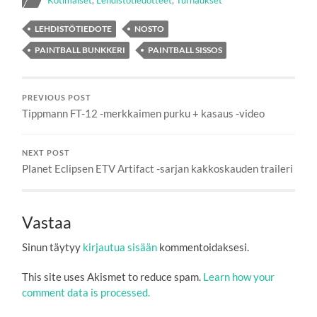
Kotimaiset
,
Lehdistötiedotteet
,
Turnaukset
LEHDISTÖTIEDOTE
NOSTO
PAINTBALL BUNKKERI
PAINTBALL SISSOS
PREVIOUS POST
Tippmann FT-12 -merkkaimen purku + kasaus -video
NEXT POST
Planet Eclipsen ETV Artifact -sarjan kakkoskauden traileri
Vastaa
Sinun täytyy
kirjautua sisään
kommentoidaksesi.
This site uses Akismet to reduce spam.
Learn how your
comment data is processed.