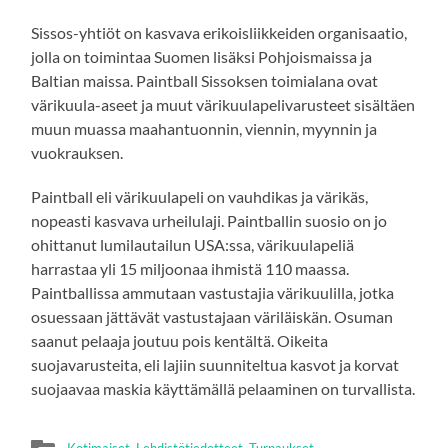
Sissos-yhtiöt on kasvava erikoisliikkeiden organisaatio,
jolla on toimintaa Suomen lisäksi Pohjoismaissa ja
Baltian maissa. Paintball Sissoksen toimialana ovat
värikuula-aseet ja muut värikuulapelivarusteet sisältäen
muun muassa maahantuonnin, viennin, myynnin ja
vuokrauksen.
Paintball eli värikuulapeli on vauhdikas ja värikäs,
nopeasti kasvava urheilulaji. Paintballin suosio on jo
ohittanut lumilautailun USA:ssa, värikuulapeliä
harrastaa yli 15 miljoonaa ihmistä 110 maassa.
Paintballissa ammutaan vastustajia värikuulilla, jotka
osuessaan jättävät vastustajaan väriläiskän. Osuman
saanut pelaaja joutuu pois kentältä. Oikeita
suojavarusteita, eli lajiin suunniteltua kasvot ja korvat
suojaavaa maskia käyttämällä pelaaminen on turvallista.