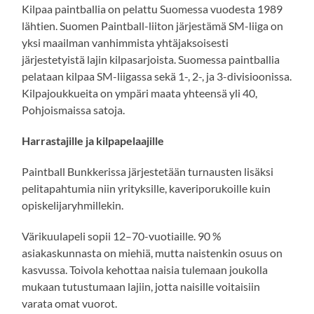
Kilpaa paintballia on pelattu Suomessa vuodesta 1989
lähtien. Suomen Paintball-liiton järjestämä SM-liiga on
yksi maailman vanhimmista yhtäjaksoisesti
järjestetyistä lajin kilpasarjoista. Suomessa paintballia
pelataan kilpaa SM-liigassa sekä 1-, 2-, ja 3-divisioonissa.
Kilpajoukkueita on ympäri maata yhteensä yli 40,
Pohjoismaissa satoja.
Harrastajille ja kilpapelaajille
Paintball Bunkkerissa järjestetään turnausten lisäksi
pelitapahtumia niin yrityksille, kaveriporukoille kuin
opiskelijaryhmillekin.
Värikuulapeli sopii 12–70-vuotiaille. 90 %
asiakaskunnasta on miehiä, mutta naistenkin osuus on
kasvussa. Toivola kehottaa naisia tulemaan joukolla
mukaan tutustumaan lajiin, jotta naisille voitaisiin
varata omat vuorot.