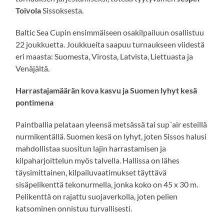
Toivola
Sissoksesta.
Baltic Sea Cupin ensimmäiseen osakilpailuun osallistuu
22 joukkuetta. Joukkueita saapuu turnaukseen viidestä
eri maasta: Suomesta, Virosta, Latvista, Liettuasta ja
Venäjältä.
Harrastajamäärän kova kasvu ja Suomen lyhyt kesä
pontimena
Paintballia pelataan yleensä metsässä tai sup´air esteillä
nurmikentällä. Suomen kesä on lyhyt, joten Sissos halusi
mahdollistaa suositun lajin harrastamisen ja
kilpaharjoittelun myös talvella. Hallissa on lähes
täysimittainen, kilpailuvaatimukset täyttävä
sisäpelikenttä tekonurmella, jonka koko on 45 x 30 m.
Pelikenttä on rajattu suojaverkolla, joten pelien
katsominen onnistuu turvallisesti.