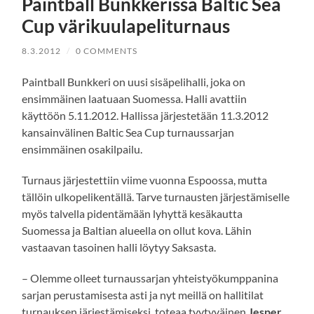
Paintball Bunkkerissa Baltic Sea
Cup värikuulapeliturnaus
8.3.2012
/
0 COMMENTS
Paintball Bunkkeri on uusi sisäpelihalli, joka on
ensimmäinen laatuaan Suomessa. Halli avattiin
käyttöön 5.11.2012. Hallissa järjestetään 11.3.2012
kansainvälinen Baltic Sea Cup turnaussarjan
ensimmäinen osakilpailu.
Turnaus järjestettiin viime vuonna Espoossa, mutta
tällöin ulkopelikentällä. Tarve turnausten järjestämiselle
myös talvella pidentämään lyhyttä kesäkautta
Suomessa ja Baltian alueella on ollut kova. Lähin
vastaavan tasoinen halli löytyy Saksasta.
– Olemme olleet turnaussarjan yhteistyökumppanina
sarjan perustamisesta asti ja nyt meillä on hallitilat
turnauksen järjestämiseksi, toteaa tyytyväinen
Jesper