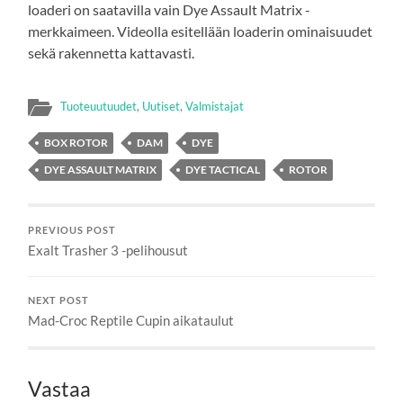
loaderi on saatavilla vain Dye Assault Matrix -
merkkaimeen. Videolla esitellään loaderin ominaisuudet
sekä rakennetta kattavasti.
Tuoteuutuudet
,
Uutiset
,
Valmistajat
BOX ROTOR
DAM
DYE
DYE ASSAULT MATRIX
DYE TACTICAL
ROTOR
PREVIOUS POST
Exalt Trasher 3 -pelihousut
NEXT POST
Mad-Croc Reptile Cupin aikataulut
Vastaa