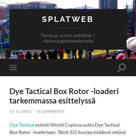
SPLATWEB
Tietoa ja uutisia paintball /
värikuulapelimaailmasta
Toggle
Toggle
search
mobile
field
menu
Dye Tactical Box Rotor -loaderi
tarkemmassa esittelyssä
17.11.2013
/
0 COMMENTS
Dye Tactical
esitteli World Cupissa uutta Dye Tactical
Box Rotor -loaderiaan. Tämä 325 kuulaa sisäänsä vetävä