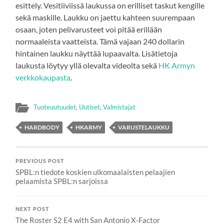
esittely. Vesitiiviissä laukussa on erilliset taskut kengille
sekä maskille. Laukku on jaettu kahteen suurempaan
osaan, joten pelivarusteet voi pitää erillään
normaaleista vaatteista. Tämä vajaan 240 dollarin
hintainen laukku näyttää lupaavalta. Lisätietoja
laukusta löytyy yllä olevalta videolta sekä
HK Armyn
verkkokaupasta
.
Tuoteuutuudet
,
Uutiset
,
Valmistajat
HARDBODY
HKARMY
VARUSTELAUKKU
PREVIOUS POST
SPBL:n tiedote koskien ulkomaalaisten pelaajien
pelaamista SPBL:n sarjoissa
NEXT POST
The Roster S2 E4 with San Antonio X-Factor