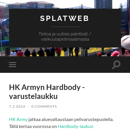
SPLATWEB
Tietoa ja uutisia paintball /
värikuulapelimaailmasta
Toggle
Toggle
search
mobile
field
menu
HK Armyn Hardbody -
varustelaukku
7.2.2014
/
0 COMMENTS
HK Army
jatkaa aluevaltaustaan pelivarustepuolella.
Tällä kertaa vuorossa on
Hardbody-laukun