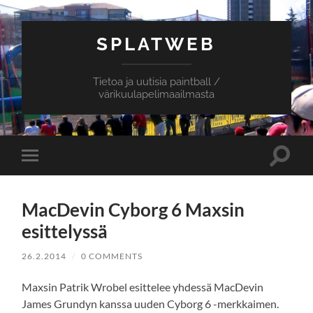
SPLATWEB
Tietoa ja uutisia paintball /
värikuulapelimaailmasta
Toggle
Toggle
search
mobile
field
menu
MacDevin Cyborg 6 Maxsin
esittelyssä
26.2.2014
/
0 COMMENTS
Maxsin Patrik Wrobel esittelee yhdessä MacDevin
James Grundyn kanssa uuden Cyborg 6 -merkkaimen.