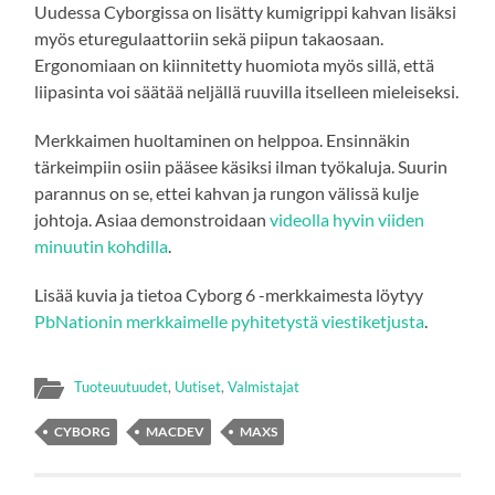
Uudessa Cyborgissa on lisätty kumigrippi kahvan lisäksi
myös eturegulaattoriin sekä piipun takaosaan.
Ergonomiaan on kiinnitetty huomiota myös sillä, että
liipasinta voi säätää neljällä ruuvilla itselleen mieleiseksi.
Merkkaimen huoltaminen on helppoa. Ensinnäkin
tärkeimpiin osiin pääsee käsiksi ilman työkaluja. Suurin
parannus on se, ettei kahvan ja rungon välissä kulje
johtoja. Asiaa demonstroidaan
videolla hyvin viiden
minuutin kohdilla
.
Lisää kuvia ja tietoa Cyborg 6 -merkkaimesta löytyy
PbNationin merkkaimelle pyhitetystä viestiketjusta
.
Tuoteuutuudet
,
Uutiset
,
Valmistajat
CYBORG
MACDEV
MAXS