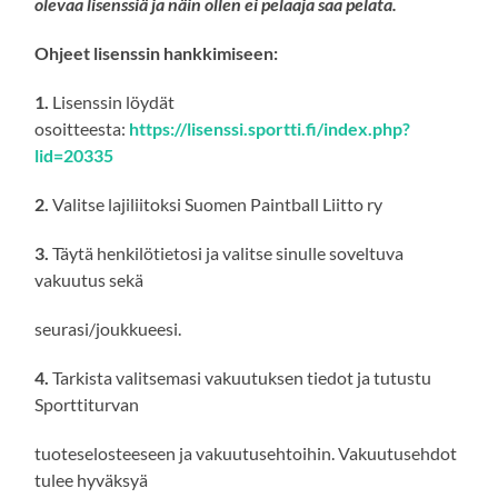
olevaa
lisenssiä
ja näin ollen
ei pelaaja saa pelata
.
Ohjeet lisenssin hankkimiseen:
1.
Lisenssin löydät
osoitteesta:
https://lisenssi.sportti.fi/index.php?
lid=20335
2.
Valitse lajiliitoksi Suomen Paintball Liitto ry
3.
Täytä henkilötietosi ja valitse sinulle soveltuva
vakuutus sekä
seurasi/joukkueesi.
4.
Tarkista valitsemasi vakuutuksen tiedot ja tutustu
Sporttiturvan
tuoteselosteeseen ja vakuutusehtoihin. Vakuutusehdot
tulee hyväksyä