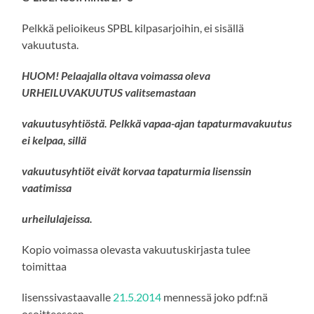
Pelkkä pelioikeus SPBL kilpasarjoihin, ei sisällä
vakuutusta.
HUOM! Pelaajalla oltava voimassa oleva
URHEILUVAKUUTUS valitsemastaan
vakuutusyhtiöstä. Pelkkä vapaa-ajan tapaturmavakuutus
ei kelpaa, sillä
vakuutusyhtiöt eivät korvaa tapaturmia lisenssin
vaatimissa
urheilulajeissa.
Kopio voimassa olevasta vakuutuskirjasta tulee
toimittaa
lisenssivastaavalle
21.5.2014
mennessä joko pdf:nä
osoitteeseen