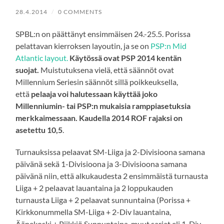
28.4.2014
/
0 COMMENTS
SPBL:n on päättänyt ensimmäisen 24.-25.5. Porissa
pelattavan kierroksen layoutin, ja se on
PSP:n Mid
Atlantic layout.
Käytössä ovat PSP 2014 kentän
suojat.
Muistutuksena vielä, että säännöt ovat
Millennium Seriesin säännöt sillä poikkeuksella,
että
pelaaja voi halutessaan käyttää joko
Millenniumin- tai PSP:n mukaisia ramppiasetuksia
merkkaimessaan. Kaudella 2014 ROF rajaksi on
asetettu 10,5
.
Turnauksissa pelaavat SM-Liiga ja 2-Divisioona samana
päivänä sekä 1-Divisioona ja 3-Divisioona samana
päivänä niin, että alkukaudesta 2 ensimmäistä turnausta
Liiga + 2 pelaavat lauantaina ja 2 loppukauden
turnausta Liiga + 2 pelaavat sunnuntaina (Porissa +
Kirkkonummella SM-Liiga + 2-Div lauantaina,
Äänekoski + Piikkiö Sunnuntaina, muut sarjat eli 1-Div