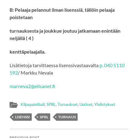
B:
Pelaaja pelannut ilman lisenssiä, tällöin pelaaja
poistetaan
turnauksesta ja joukkue joutuu jatkamaan enintään
neljällä ( 4 )
kenttäpelaajalla.
Lisätietoja tarvittaessa lisenssivastaavalta
p. 040 5110
592
/ Markku Nevala
marneva2@elisanet.fi
Kilpapaintball
,
SPBL
,
Turnaukset
,
Uutiset
,
Yhdistykset
LISENSSI
SPBL
TURNAUS
PREVIOUS POST