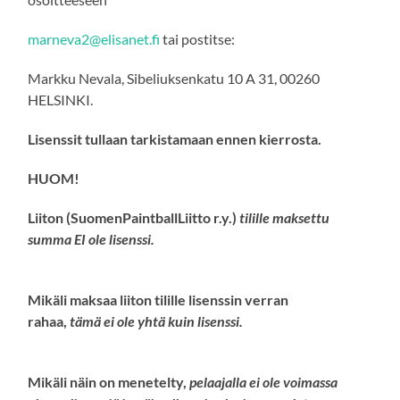
marneva2@elisanet.fi
tai postitse:
Markku Nevala, Sibeliuksenkatu 10 A 31, 00260
HELSINKI.
Lisenssit tullaan tarkistamaan ennen kierrosta.
HUOM!
Liiton (SuomenPaintballLiitto r.y.)
tilille maksettu
summa
EI
ole lisenssi
.
Mikäli maksaa liiton tilille lisenssin verran
rahaa,
tämä
ei ole
yhtä kuin
lisenssi
.
Mikäli näin on menetelty,
pelaajalla
ei ole
voimassa