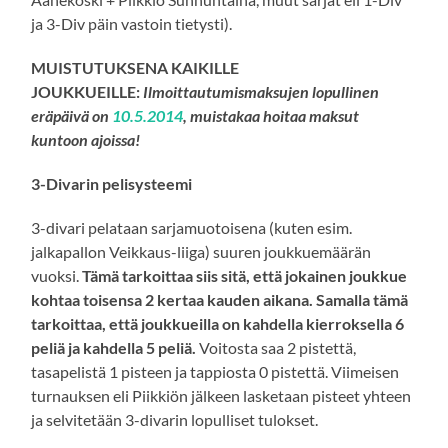
ja 3-Div päin vastoin tietysti).
MUISTUTUKSENA KAIKILLE
JOUKKUEILLE:
Ilmoittautumismaksujen
lopullinen
eräpäivä on
10.5.2014
,
muistakaa hoitaa maksut
kuntoon ajoissa!
3-Divarin pelisysteemi
3-divari pelataan sarjamuotoisena (kuten esim.
jalkapallon Veikkaus-liiga) suuren joukkuemäärän
vuoksi.
Tämä tarkoittaa siis sitä, että jokainen joukkue
kohtaa toisensa 2 kertaa kauden aikana. Samalla tämä
tarkoittaa, että joukkueilla on kahdella kierroksella 6
peliä ja kahdella 5 peliä.
Voitosta saa 2 pistettä,
tasapelistä 1 pisteen ja tappiosta 0 pistettä. Viimeisen
turnauksen eli Piikkiön jälkeen lasketaan pisteet yhteen
ja selvitetään 3-divarin lopulliset tulokset.