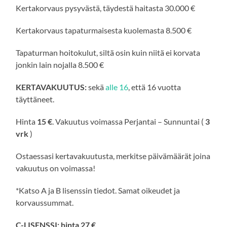
Kertakorvaus pysyvästä, täydestä haitasta 30.000 €
Kertakorvaus tapaturmaisesta kuolemasta 8.500 €
Tapaturman hoitokulut, siltä osin kuin niitä ei korvata
jonkin lain nojalla 8.500 €
KERTAVAKUUTUS:
sekä
alle 16
, että 16 vuotta
täyttäneet.
Hinta
15 €
. Vakuutus voimassa Perjantai – Sunnuntai (
3
vrk
)
Ostaessasi kertavakuutusta, merkitse päivämäärät joina
vakuutus on voimassa!
*Katso A ja B lisenssin tiedot. Samat oikeudet ja
korvaussummat.
C-LISENSSI: hinta 27 €