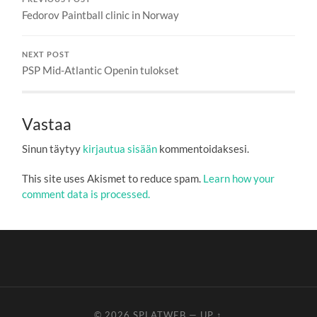
Fedorov Paintball clinic in Norway
NEXT POST
PSP Mid-Atlantic Openin tulokset
Vastaa
Sinun täytyy
kirjautua sisään
kommentoidaksesi.
This site uses Akismet to reduce spam.
Learn how your
comment data is processed.
© 2026
SPLATWEB
—
UP ↑