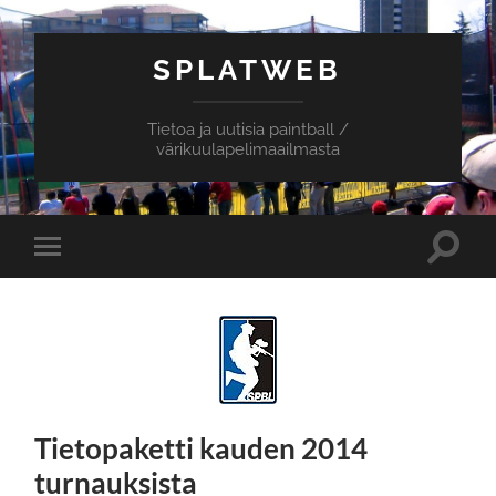
SPLATWEB
Tietoa ja uutisia paintball /
värikuulapelimaailmasta
Toggle
Toggle
search
mobile
field
menu
Tietopaketti kauden 2014
turnauksista