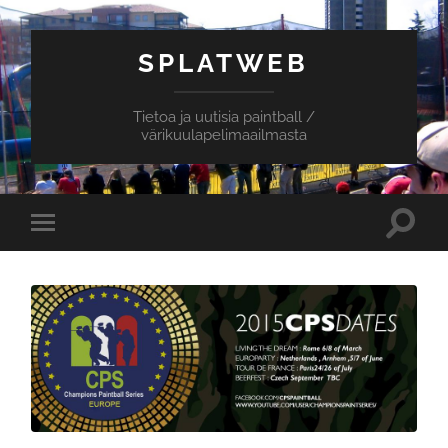
SPLATWEB
Tietoa ja uutisia paintball /
värikuulapelimaailmasta
Toggle
Toggle
search
mobile
field
menu