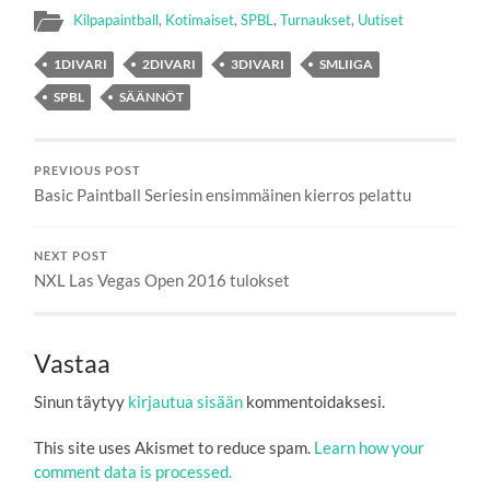
Kilpapaintball
,
Kotimaiset
,
SPBL
,
Turnaukset
,
Uutiset
1DIVARI
2DIVARI
3DIVARI
SMLIIGA
SPBL
SÄÄNNÖT
PREVIOUS POST
Basic Paintball Seriesin ensimmäinen kierros pelattu
NEXT POST
NXL Las Vegas Open 2016 tulokset
Vastaa
Sinun täytyy
kirjautua sisään
kommentoidaksesi.
This site uses Akismet to reduce spam.
Learn how your
comment data is processed.