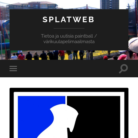
SPLATWEB
Tietoa ja uutisia paintball /
värikuulapelimaailmasta
Toggle
Toggle
search
mobile
field
menu