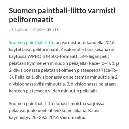
Suomen paintball-liitto varmisti
peliformaatit
17.3.2016
/
0 COMMENTS
Suomen paintball-liitto
on varmistanut kaudella 2016
käytettävät peliformaatit. Kisakentillä tänä kesänä on
käytössä WPBO:n M500-formaatti. SM-liigan pelit
pelataan kymmenen minuutin peliajalla (Race-To-4). 1. ja
2. divisioonassa pelataan kolmeen pisteeseen (Race-To-
3). Peliaika 1. divisioonassa on seitsemän minuuttia ja 2.
divisioonassa viisi minuuttia. 3. divisioonassa pelataan
kahteen pisteeseen viiden minuutin peliajalla.
Suomen paintball-liitto lupasi ilmoittaa sarjoissa
pelaavat joukkueet lähiviikkojen aikana. Kausi
käynnistyy 28.-29.5.2016 Vierumäeltä.