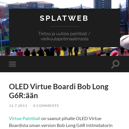
SPLATWEB
Tietoa ja uutisia paintball /
värikuulapelimaailmasta
Toggle
Toggle
search
mobile
field
menu
OLED Virtue Boardi Bob Long
G6R:ään
11.7.2011
/
0 COMMENTS
Virtue Paintball
on saanut pihalle OLED Virtue
Boardista oman version Bob Long G6R Intimidatorin