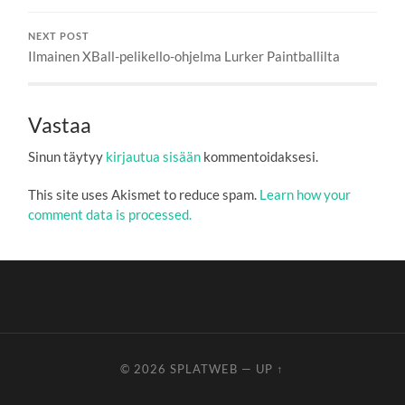
NEXT POST
Ilmainen XBall-pelikello-ohjelma Lurker Paintballilta
Vastaa
Sinun täytyy
kirjautua sisään
kommentoidaksesi.
This site uses Akismet to reduce spam.
Learn how your
comment data is processed.
© 2026
SPLATWEB
—
UP ↑