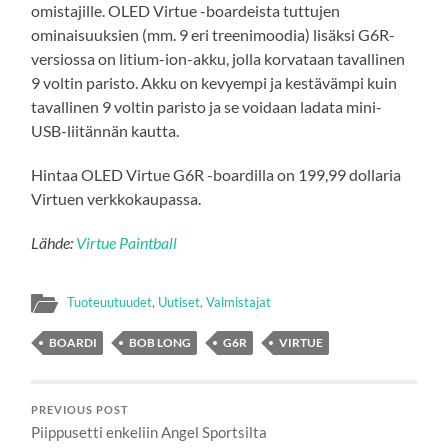
omistajille. OLED Virtue -boardeista tuttujen
ominaisuuksien (mm. 9 eri treenimoodia) lisäksi G6R-
versiossa on litium-ion-akku, jolla korvataan tavallinen
9 voltin paristo. Akku on kevyempi ja kestävämpi kuin
tavallinen 9 voltin paristo ja se voidaan ladata mini-
USB-liitännän kautta.
Hintaa OLED Virtue G6R -boardilla on 199,99 dollaria
Virtuen verkkokaupassa.
Lähde:
Virtue Paintball
Tuoteuutuudet
,
Uutiset
,
Valmistajat
BOARDI
BOB LONG
G6R
VIRTUE
PREVIOUS POST
Piippusetti enkeliin Angel Sportsilta