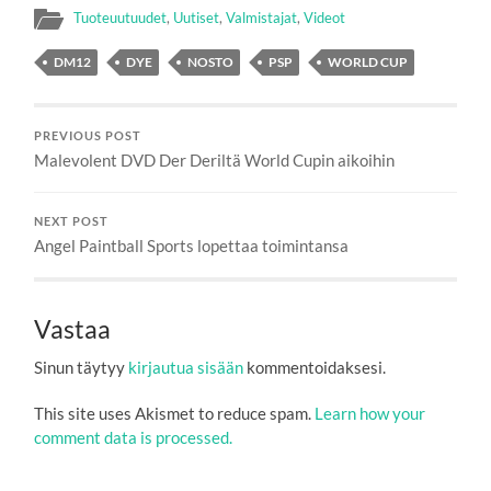
Tuoteuutuudet
,
Uutiset
,
Valmistajat
,
Videot
DM12
DYE
NOSTO
PSP
WORLD CUP
PREVIOUS POST
Malevolent DVD Der Deriltä World Cupin aikoihin
NEXT POST
Angel Paintball Sports lopettaa toimintansa
Vastaa
Sinun täytyy
kirjautua sisään
kommentoidaksesi.
This site uses Akismet to reduce spam.
Learn how your
comment data is processed.