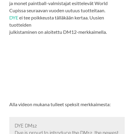
ja monet paintball-valmistajat esittelevät World
Cupissa seuraavan vuoden uutuus tuotteitaan.
DYE
ei tee poikkeusta tälläkään kertaa. Uusien
tuotteiden
julkistaminen on aloitettu DM12-merkkaimella.
Alla videon mukana tulleet speksit merkkaimesta:
DYE DM12
Dye is proud to introduce the DM12, the newest