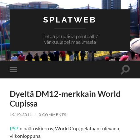
SPLATWEB
Tietoa ja uutisia paintball /
värikuulapelimaailmasta
Toggle
Toggle
search
mobile
field
menu
Dyeltä DM12-merkkain World
Cupissa
19.10.2011
/
0 COMMENTS
PSP
:n päätöskierros, World Cup, pelataan tulevana
viikonloppuna