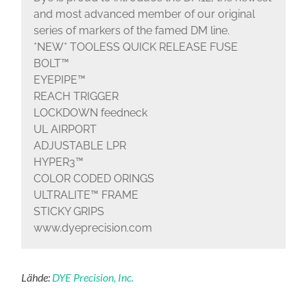
and most advanced member of our original
series of markers of the famed DM line.
*NEW* TOOLESS QUICK RELEASE FUSE
BOLT™
EYEPIPE™
REACH TRIGGER
LOCKDOWN feedneck
UL AIRPORT
ADJUSTABLE LPR
HYPER3™
COLOR CODED ORINGS
ULTRALITE™ FRAME
STICKY GRIPS
www.dyeprecision.com
Lähde:
DYE Precision, Inc.