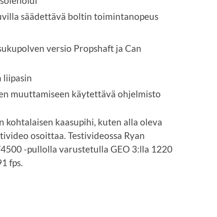
 solenoidi
villa säädettävä boltin toimintanopeus
i
ukupolven versio Propshaft ja Can
liipasin
jen muuttamiseen käytettävä ohjelmisto
kohtalaisen kaasupihi, kuten alla oleva
ivideo osoittaa. Testivideossa Ryan
500 -pullolla varustetulla GEO 3:lla 1220
1 fps.