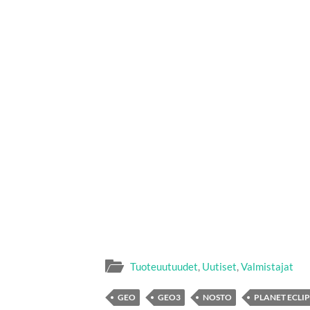
Tuoteuutuudet
,
Uutiset
,
Valmistajat
GEO
GEO3
NOSTO
PLANET ECLIP