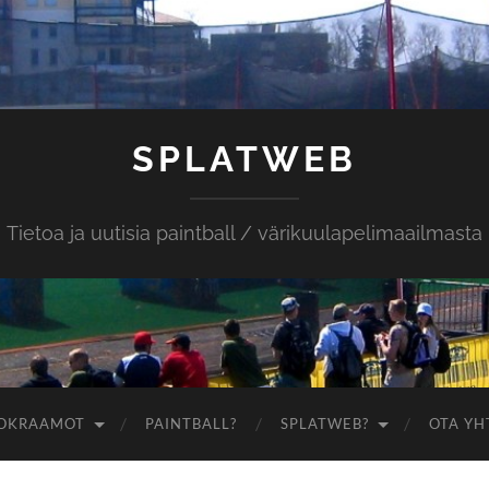
SPLATWEB
Tietoa ja uutisia paintball / värikuulapelimaailmasta
OKRAAMOT
PAINTBALL?
SPLATWEB?
OTA YH