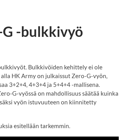
G -bulkkivyö
ulkkivyöt. Bulkkivöiden kehittely ei ole
 alla HK Army on julkaissut Zero-G-vyön,
 saa 3+2+4, 4+3+4 ja 5+4+4 -mallisena.
ro-G-vyössä on mahdollisuus säätää kuinka
Lisäksi vyön istuvuuteen on kiinnitetty
uksia esitellään tarkemmin.