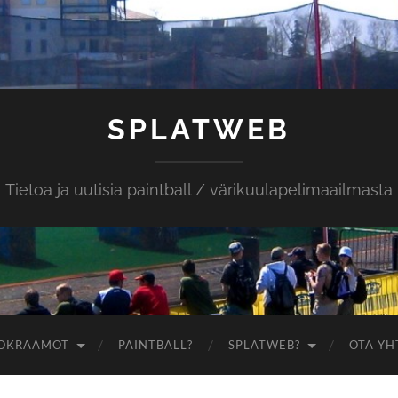
SPLATWEB
Tietoa ja uutisia paintball / värikuulapelimaailmasta
OKRAAMOT
PAINTBALL?
SPLATWEB?
OTA YH