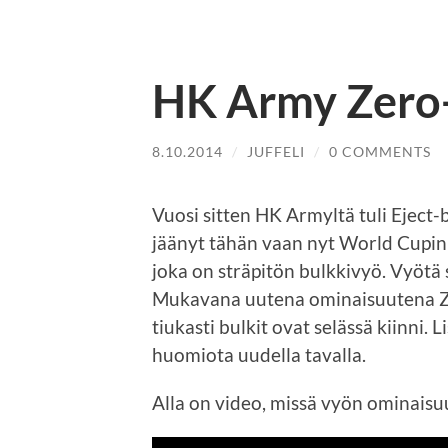
HK Army Zero-
8.10.2014
/
JUFFELI
/
0 COMMENTS
Vuosi sitten HK Armyltä tuli Eject-b
jäänyt tähän vaan nyt World Cupin
joka on sträpitön bulkkivyö. Vyötä
Mukavana uutena ominaisuutena Ze
tiukasti bulkit ovat selässä kiinni. 
huomiota uudella tavalla.
Alla on video, missä vyön ominaisu