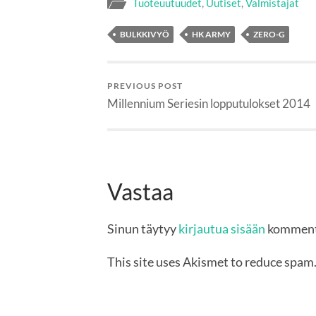
Tuoteuutuudet
,
Uutiset
,
Valmistajat
BULKKIVYÖ
HK ARMY
ZERO-G
PREVIOUS POST
Millennium Seriesin lopputulokset 2014
Vastaa
Sinun täytyy
kirjautua sisään
komment
This site uses Akismet to reduce spam