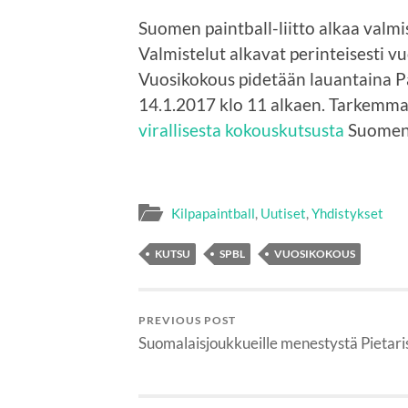
Suomen paintball-liitto alkaa valm
Valmistelut alkavat perinteisesti v
Vuosikokous pidetään lauantaina Pa
14.1.2017 klo 11 alkaen. Tarkemmat
virallisesta kokouskutsusta
Suomen p
Kilpapaintball
,
Uutiset
,
Yhdistykset
KUTSU
SPBL
VUOSIKOKOUS
PREVIOUS POST
Suomalaisjoukkueille menestystä Pietari