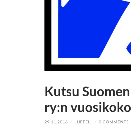
Kutsu Suomen p
ry:n vuosikok
29.11.2016
/
JUFFELI
/
0 COMMENTS