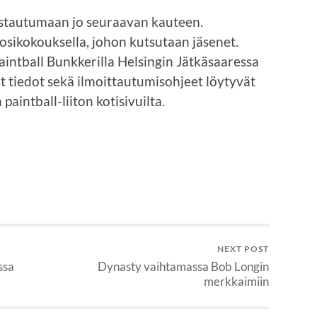
istautumaan jo seuraavan kauteen.
uosikokouksella, johon kutsutaan jäsenet.
intball Bunkkerilla Helsingin Jätkäsaaressa
 tiedot sekä ilmoittautumisohjeet löytyvät
aintball-liiton kotisivuilta.
NEXT POST
ssa
Dynasty vaihtamassa Bob Longin
merkkaimiin