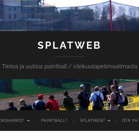
SPLATWEB
Tietoa ja uutisia paintball / värikuulapelimaailmasta
OKRAAMOT
PAINTBALL?
SPLATWEB?
OTA YH