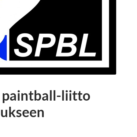
aintball-liitto
oukseen