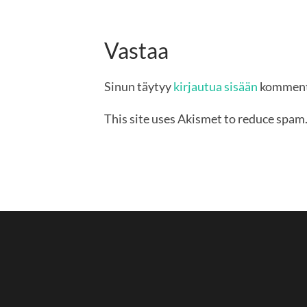
Vastaa
Sinun täytyy
kirjautua sisään
komment
This site uses Akismet to reduce spam