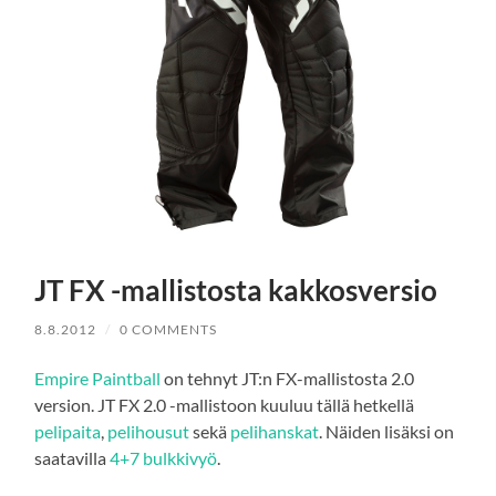
JT FX -mallistosta kakkosversio
8.8.2012
/
0 COMMENTS
Empire Paintball
on tehnyt JT:n FX-mallistosta 2.0
version. JT FX 2.0 -mallistoon kuuluu tällä hetkellä
pelipaita
,
pelihousut
sekä
pelihanskat
. Näiden lisäksi on
saatavilla
4+7 bulkkivyö
.