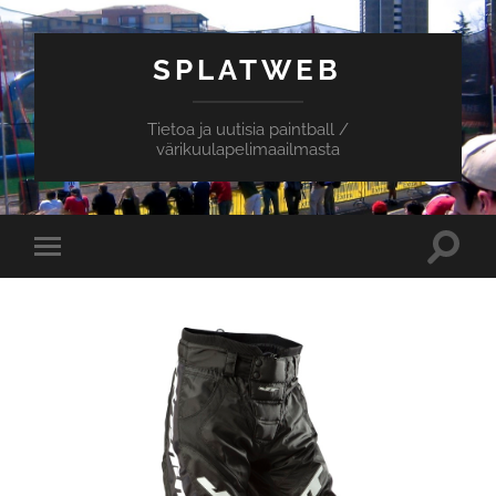
SPLATWEB
Tietoa ja uutisia paintball /
värikuulapelimaailmasta
Toggle
Toggle
search
mobile
field
menu