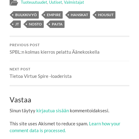
Tuoteuutuudet
,
Uutiset
,
Valmistajat
BULKKIVYÖ
EMPIRE
HANSKAT
HOUSUT
JT
NOSTO
PAITA
PREVIOUS POST
SPBL:n kolmas kierros pelattu Äänekoskella
NEXT POST
Tietoa Virtue Spire -loaderista
Vastaa
Sinun täytyy
kirjautua sisään
kommentoidaksesi.
This site uses Akismet to reduce spam.
Learn how your
comment data is processed.