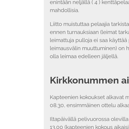
enintään neljällä ( 4 ) kenttäpel
mahdollisia.
Liitto muistuttaa pelaajia tarki
ennen turnauksiaan (leimat tark
leimattuja pulloja ei saa käyttää 
leimausvälin muuttuminen) on huo
olla leimaa edelleen jäljellä.
Kirkkonummen ai
Kapteenien kokoukset alkavat m
08.30, ensimmäinen ottelu alkaa
Iltapäivällä pelivuorossa olevilla 
13.00 (kapteenien kokous aikaisi