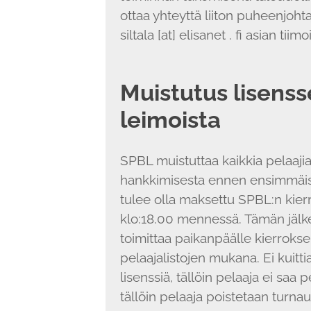
ottaa yhteyttä liiton puheenjoht
siltala [at] elisanet . fi asian tiimoi
Muistutus lisenss
leimoista
SPBL muistuttaa kaikkia pelaajia 
hankkimisesta ennen ensimmäist
tulee olla maksettu SPBL:n kierr
klo:18.00 mennessä. Tämän jälke
toimittaa paikanpäälle kierroks
pelaajalistojen mukana. Ei kuittia 
lisenssiä, tällöin pelaaja ei saa 
tällöin pelaaja poistetaan turna