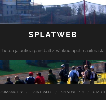
SPLATWEB
Tietoa ja uutisia paintball / värikuulapelimaailmasta
OKRAAMOT
PAINTBALL?
SPLATWEB?
OTA YH