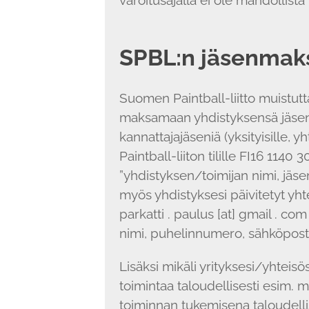
SPBL:n jäsenmaks
Suomen Paintball-liitto muistutta
maksamaan yhdistyksensä jäsen
kannattajajäseniä (yksityisille, y
Paintball-liiton tilille FI16 1140 
”yhdistyksen/toimijan nimi, jä
myös yhdistyksesi päivitetyt yhte
parkatti . paulus [at] gmail . co
nimi, puhelinnumero, sähköpostio
Lisäksi mikäli yrityksesi/yhteisö
toimintaa taloudellisesti esim. m
toiminnan tukemisena taloudellise