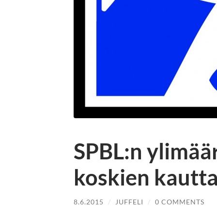
SPBL:n ylimäär
koskien kautt
8.6.2015
/
JUFFELI
/
0 COMMENTS