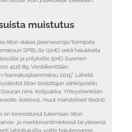
uista muistutus
a liiton alaisia jäsenseuroja/toimijoita
maksun SPBL:lle (20€) sekä halukkaita
hteisöille ja yrityksille 50€) Suomen
3000 4116 89. Viestiikenttään:
sen/kannatusjäsenmaksu 2015”. Lähetä
ystiedot liiton tiedottajan sähköpostiin
m (Seuran nimi, Kotipaikka, Yhteyshenkilön
soite, kotisivut, muut mahdolliset tiedot).
si on kiinnostunut tukemaan liiton
ainos- ja markkinointimielessä tai yleisenä
ti lahjoituksilla, voitte halutessanne