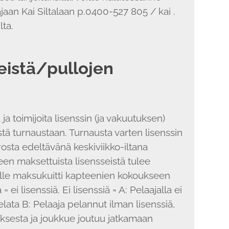
ajaan Kai Siltalaan p.0400-527 805 / kai .
lta.
eistä/pullojen
ja toimijoita lisenssin (ja vakuutuksen)
ä turnaustaan. Turnausta varten lisenssin
osta edeltävänä keskiviikko-iltana
en maksettuista lisensseistä tulee
elle maksukuitti kapteenien kokoukseen
= ei lisenssiä. Ei lisenssiä = A: Pelaajalla ei
pelata B: Pelaaja pelannut ilman lisenssiä,
uksesta ja joukkue joutuu jatkamaan