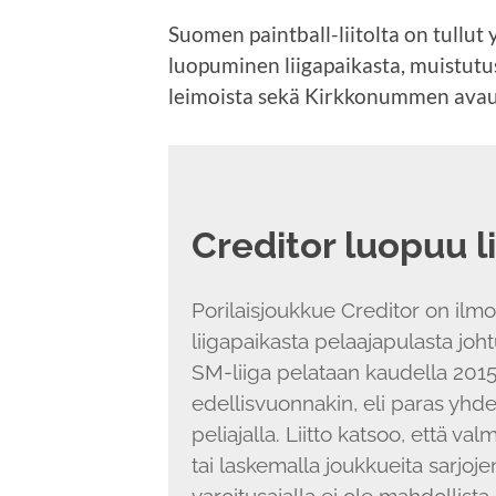
Suomen paintball-liitolta on tullut
luopuminen liigapaikasta, muistutu
leimoista sekä Kirkkonummen avaus
Creditor luopuu l
Porilaisjoukkue Creditor on ilm
liigapaikasta pelaajapulasta joh
SM-liiga pelataan kaudella 2015
edellisvuonnakin, eli paras yhde
peliajalla. Liitto katsoo, että 
tai laskemalla joukkueita sarjojen
varoitusajalla ei ole mahdollista n