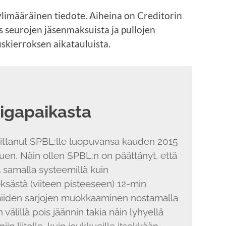
 ylimääräinen tiedote. Aiheina on Creditorin
s seurojen jäsenmaksuista ja pullojen
kierroksen aikatauluista.
iigapaikasta
oittanut SPBL:lle luopuvansa kauden 2015
tuen. Näin ollen SPBL:n on päättänyt, että
 samalla systeemillä kuin
ksästä (viiteen pisteeseen) 12-min
valmiiden sarjojen muokkaaminen nostamalla
 välillä pois jäännin takia näin lyhyellä
iin liitolle, kuin joukkueille itsekkään.