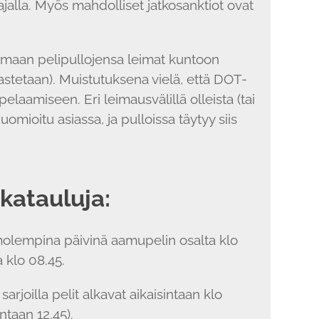
aajalla. Myös mahdolliset jatkosanktiot ovat
stamaan pelipullojensa leimat kuntoon
astetaan). Muistutuksena vielä, että DOT-
pelaamiseen. Eri leimausvälillä olleista (tai
mioitu asiassa, ja pulloissa täytyy siis
katauluja:
olempina päivinä aamupelin osalta klo
 klo 08.45.
sarjoilla pelit alkavat aikaisintaan klo
ntaan 12.45).